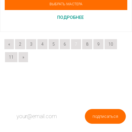
ВЫБРАТЬ МАСТЕРА
ПОДРОБНЕЕ
«
2
3
4
5
6
7
8
9
10
11
»
ПОДПИШИСЬ НА НОВОСТИ
подписаться