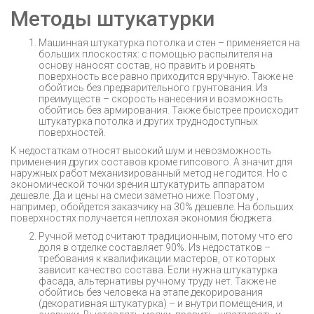
Методы штукатурки
Машинная штукатурка потолка и стен – применяется на
больших плоскостях: с помощью распылителя на
основу наносят состав, но править и ровнять
поверхность все равно приходится вручную. Также не
обойтись без предварительного грунтования. Из
преимуществ – скорость нанесения и возможность
обойтись без армирования. Также быстрее происходит
штукатурка потолка и других труднодоступных
поверхностей.
К недостаткам относят высокий шум и невозможность
применения других составов кроме гипсового. А значит для
наружных работ механизированный метод не годится. Но с
экономической точки зрения штукатурить аппаратом
дешевле. Да и цены на смеси заметно ниже. Поэтому ,
например, обойдется заказчику на 30% дешевле. На больших
поверхностях получается неплохая экономия бюджета.
Ручной метод считают традиционным, потому что его
доля в отделке составляет 90%. Из недостатков –
требования к квалификации мастеров, от которых
зависит качество состава. Если нужна штукатурка
фасада, альтернативы ручному труду нет. Также не
обойтись без человека на этапе декорирования
(декоративная штукатурка) – и внутри помещения, и