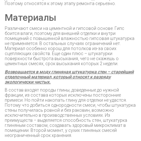
Поэтому относятся к этому этапу ремонта серьезно.
Материалы
Различают смеси на цементной и гипсовой основе. Гипс
боится влаги, поэтому для внешней отделки и внутри
помещений с повышенной влажностью гипсовая штукатурка
не применяется. В остальных случаях ограничений нет.
Материал особенно хорош для потолков из-за своих
сцепляющих свойств. Еще один плюс – штукатурки
поверхности быстрота высыхания, чего не скажешь о
цементных смесях, срок высыхания которых 2 недели.
Возвращается в моду глиняная штукатурка стен – старейший
отделочный материал, который относят к разряду
экологически чистых.
В состав входят породы глины, доведенные до нужной
фракции, из состава которых исключены посторонние
примеси. Но пойти накопать глину для отделки не удастся.
Потому что добиться однородности смеси, чтобы штукатурка
стены получилась ровной и без раковин, возможно
исключительно в производственных условиях. Из
преимуществ – выделяется способность стен, штукатурка
глиняным составом, создавать здоровый микроклимат в
помещении. Второй момент, у сухих глиняных смесей
неограниченный срок хранения.