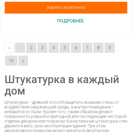
ВЫБРАТЬ КОМПАНИЮ
ПОДРОБНЕЕ
«
1
2
3
4
5
6
7
8
9
10
»
Штукатурка в каждый
дом
Штукатурка – древний способ защитить внешние стены от
воздействия окружающей среды, а внутри помещения –
избавится от пыли. Кроме того, таким образом делают
поверхность ровной и пригодной для последующей чистовой
отделки декором или покраски. Качественная штукатурка стен
держится весь срок эксплуатации здания. При этом
декоративное покрытие может меняться десятки раз.