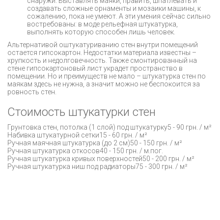
снаружи. Выставлять маяки, править, шпатлевать и
создавать сложные орнаменты и мозаики машины, к
сожалению, пока не умеют. А эти умения сейчас сильно
востребованы: в моде рельефная штукатурка,
выполнять которую способен лишь человек.
Альтернативой оштукатуриванию стен внутри помещений
остается гипсокартон. Недостатки материала известны –
хрупкость и недолговечность. Также смонтированный на
стене гипсокартоновый лист украдет пространство в
помещении. Но и преимуществ не мало – штукатурка стен по
маякам здесь не нужна, а значит можно не беспокоится за
ровность стен.
Стоимость штукатурки стен
Грунтовка стен, потолка (1 слой) под штукатурку5 - 90 грн. / м²
Набивка штукатурной сетки15 - 60 грн. / м²
Ручная маячная штукатурка (до 2 см)50 - 150 грн. / м²
Ручная штукатурка откосов40 - 150 грн. / м.пог.
Ручная штукатурка кривых поверхностей50 - 200 грн. / м²
Ручная штукатурка ниш под радиаторы75 - 300 грн. / м²
ПОДПИШИСЬ НА НОВОСТИ