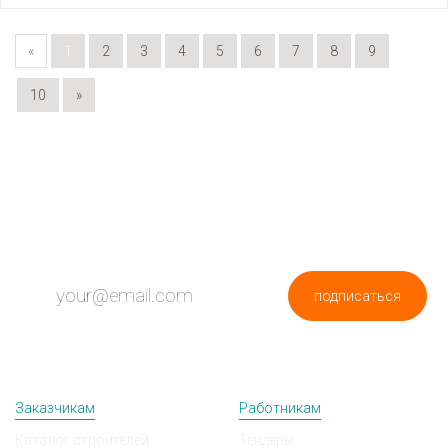
«
1
2
3
4
5
6
7
8
9
10
»
ПОДПИШИСЬ НА НОВОСТИ
подписаться
Заказчикам
Работникам
Каталог строителей
Тендеры