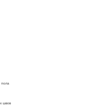
о пола
х швов