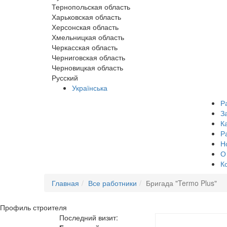
Тернопольская область
Харьковская область
Херсонская область
Хмельницкая область
Черкасская область
Черниговская область
Черновицкая область
Русский
Українська
Р
З
К
Р
Н
О
К
Главная
Все работники
Бригада "Termo Plus"
Профиль
строителя
Последний визит: