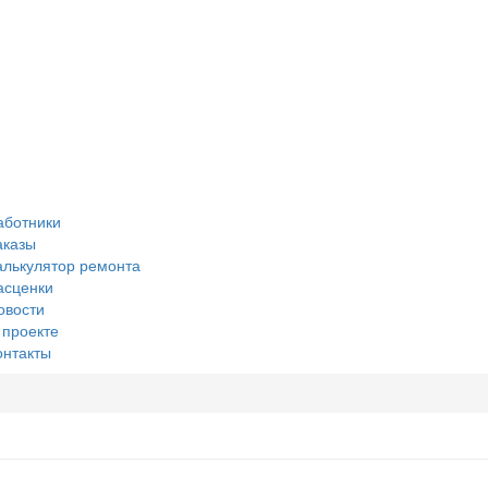
аботники
аказы
алькулятор ремонта
асценки
овости
 проекте
онтакты