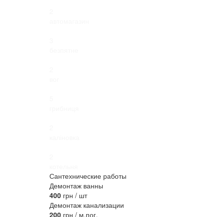
2
автомагазин
3
безпятне
2
вог
5
грибниця
2
каліновка
2
котельня
Сантехнические работы
Демонтаж ванны
400
грн / шт
Демонтаж канализации
200
грн / м.пог.