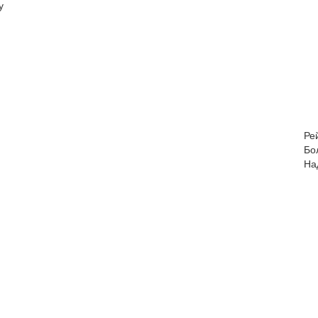
у
Ре
Бо
На