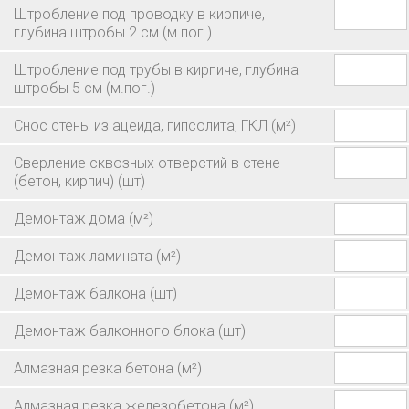
Штробление под проводку в кирпиче,
глубина штробы 2 см
(м.пог.)
Штробление под трубы в кирпиче, глубина
штробы 5 см
(м.пог.)
Снос стены из ацеида, гипсолита, ГКЛ
(м²)
Сверление сквозных отверстий в стене
(бетон, кирпич)
(шт)
Демонтаж дома
(м²)
Демонтаж ламината
(м²)
Демонтаж балкона
(шт)
Демонтаж балконного блока
(шт)
Алмазная резка бетона
(м²)
Алмазная резка железобетона
(м²)