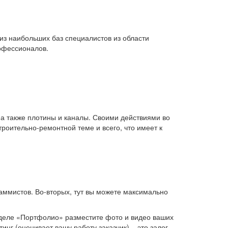
 из наибольших баз специалистов из области
рофессионалов.
 а также плотины и каналы. Своими действиями во
роительно-ремонтной теме и всего, что имеет к
раммистов. Во-вторых, тут вы можете максимально
зделе «Портфолио» разместите фото и видео ваших
инг (оценивает вашу работу заказчик) – это залог