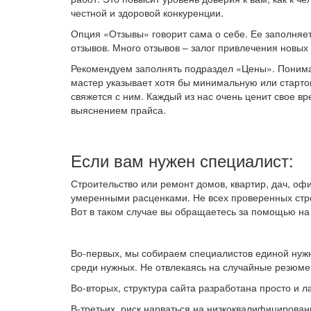
честной и здоровой конкуренции.
Опция «Отзывы» говорит сама о себе. Ее заполняет 
отзывов. Много отзывов – залог привлечения новых 
Рекомендуем заполнять подраздел «Цены». Понимае
мастер указывает хотя бы минимальную или стартов
свяжется с ним. Каждый из нас очень ценит свое вр
выяснением прайса.
Если вам нужен специалист:
Строительство или ремонт домов, квартир, дач, оф
умеренными расценками. Не всех проверенных стро
Вот в таком случае вы обращаетесь за помощью на
Во-первых, мы собираем специалистов единой нужн
среди нужных. Не отвлекаясь на случайные резюме
Во-вторых, структура сайта разработана просто и л
В-третьих, риск нарваться на низкоквалифицирован