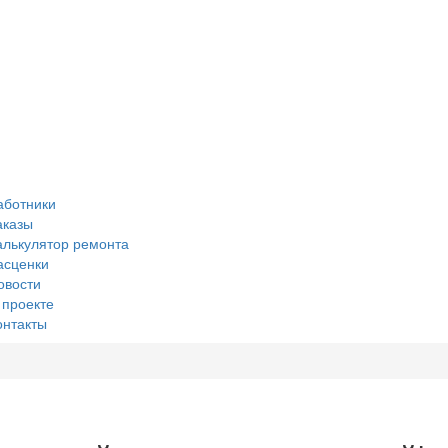
аботники
аказы
алькулятор ремонта
асценки
овости
 проекте
онтакты