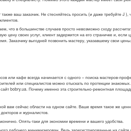
также ваш заказчик. Не стесняйтесь просить (и даже требуйте J )
клиентов.
м, что в большинстве случаев просто невозможно сходу рассчитат
ую цену своих услуг, клиент задержится на его страничке и, если
емя. Заказчику выгодней позвонить мастеру, указавшему свои цены
исов или кафе всегда начинается с одного – поиска мастеров-про
ителей или специалистов можно отыскать по протекции знакомых.
 сайт bobry.ua. Почему именно эта строительно-ремонтная площа
ой вам сейчас области на одном сайте. Ваше время такое же ценн
 докторов и журналистов.
аконично. Опять-таки для экономии времени и вашего удобства.
ного рабочего минимизирован. Ведь зарегистрированные на сайте 