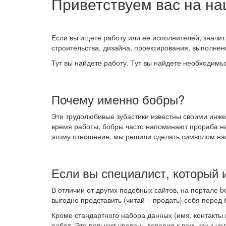
Приветствуем вас на на
Если вы ищете работу или ее исполнителей, значит
строительства, дизайна, проектирования, выполне
Тут вы найдете работу. Тут вы найдете необходимы
Почему именно бобры?
Эти трудолюбивые зубастики известны своими инже
время работы, бобры часто напоминают прораба на 
этому отношение, мы решили сделать символом на
Если вы специалист, который и
В отличии от других подобных сайтов, на портале 
выгодно представить (читай – продать) себя перед
Кроме стандартного набора данных (имя, контакты
работ. Это повысит уровень доверия к вам, как к ч