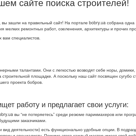
шем сайте поиска строителей!
, вы зашли на правильный сайт! На портале bobry.ua собрана одна
ния мелких ремонтных работ, озеленения, архитектуры и прочих п
х вам специалистов.
нерными талантами. Они с легкостью возводят себе норы, домики,
строительной площадке. А поскольку наш сайт посвящен сугубо ст
шего проекта бобров.
щет работу и предлагает свои услуги:
bobry.ua вы “не потеряетесь” среди резюме парикмахеров или прог
 будущими заказчиками.
 и вид деятельности) есть функционально удобные опции. В подра
еловеку и специалисту. Помимо этого каждый мастер имеет свой рейт