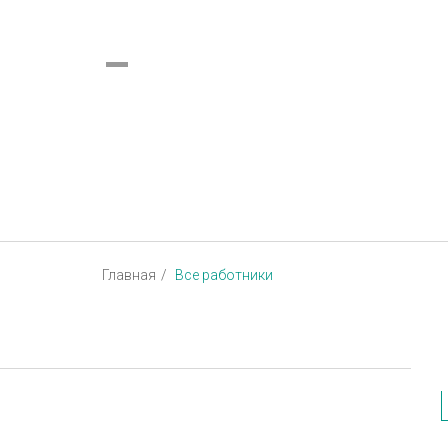
Украина (все области)
Русский
Главная
Все работники