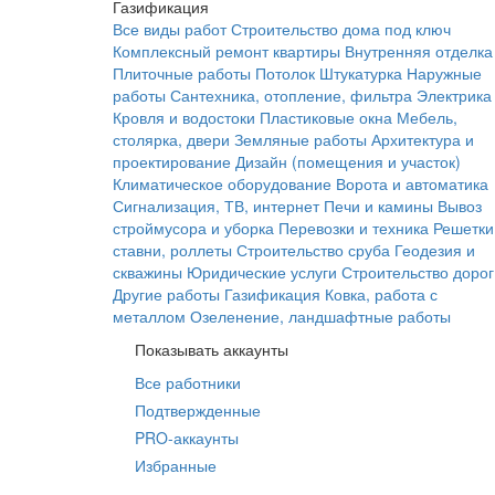
Газификация
Все виды работ
Строительство дома под ключ
Комплексный ремонт квартиры
Внутренняя отделка
Плиточные работы
Потолок
Штукатурка
Наружные
работы
Сантехника, отопление, фильтра
Электрика
Кровля и водостоки
Пластиковые окна
Мебель,
столярка, двери
Земляные работы
Архитектура и
проектирование
Дизайн (помещения и участок)
Климатическое оборудование
Ворота и автоматика
Сигнализация, ТВ, интернет
Печи и камины
Вывоз
строймусора и уборка
Перевозки и техника
Решетки
ставни, роллеты
Строительство сруба
Геодезия и
скважины
Юридические услуги
Строительство дорог
Другие работы
Газификация
Ковка, работа с
металлом
Озеленение, ландшафтные работы
Показывать аккаунты
Все работники
Подтвержденные
PRO-аккаунты
Избранные