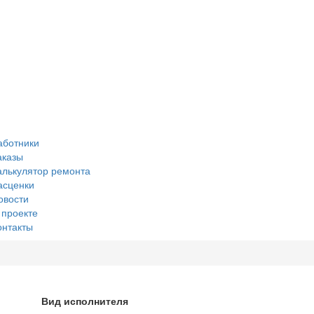
аботники
аказы
алькулятор ремонта
асценки
овости
 проекте
онтакты
Вид исполнителя