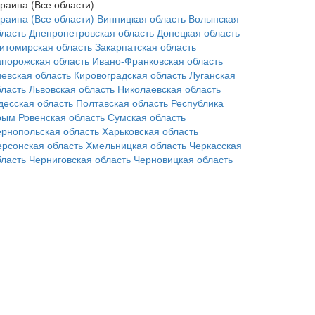
краина (Все области)
краина (Все области)
Винницкая область
Волынская
бласть
Днепропетровская область
Донецкая область
итомирская область
Закарпатская область
апорожская область
Ивано-Франковская область
иевская область
Кировоградская область
Луганская
бласть
Львовская область
Николаевская область
десская область
Полтавская область
Республика
рым
Ровенская область
Сумская область
ернопольская область
Харьковская область
ерсонская область
Хмельницкая область
Черкасская
бласть
Черниговская область
Черновицкая область