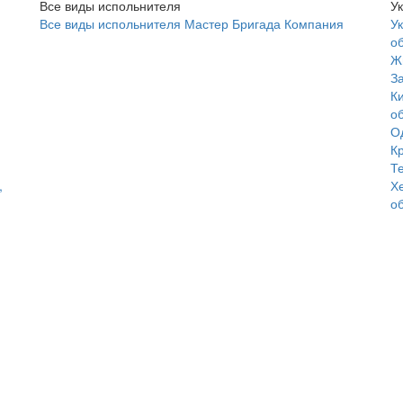
Все виды испольнителя
У
Все виды испольнителя
Мастер
Бригада
Компания
У
о
Ж
З
К
о
О
К
Т
,
Х
о