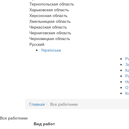
Тернопольская область
Харьковская область
Херсонская область
Хмельницкая область
Черкасская область
Черниговская область
Черновицкая область
Русский
Українська
Р
З
К
Р
Н
О
К
Главная
Все работники
Все
работники
Вид работ