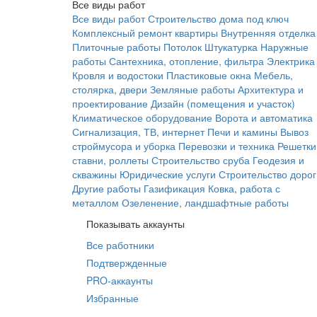
Все виды работ
Все виды работ
Строительство дома под ключ
Комплексный ремонт квартиры
Внутренняя отделка
Плиточные работы
Потолок
Штукатурка
Наружные
работы
Сантехника, отопление, фильтра
Электрика
Кровля и водостоки
Пластиковые окна
Мебель,
столярка, двери
Земляные работы
Архитектура и
проектирование
Дизайн (помещения и участок)
Климатическое оборудование
Ворота и автоматика
Сигнализация, ТВ, интернет
Печи и камины
Вывоз
строймусора и уборка
Перевозки и техника
Решетки
ставни, роллеты
Строительство сруба
Геодезия и
скважины
Юридические услуги
Строительство дорог
Другие работы
Газификация
Ковка, работа с
металлом
Озеленение, ландшафтные работы
Показывать аккаунты
Все работники
Подтвержденные
PRO-аккаунты
Избранные