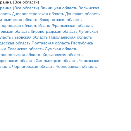
краина (Все области)
краина (Все области)
Винницкая область
Волынская
бласть
Днепропетровская область
Донецкая область
итомирская область
Закарпатская область
апорожская область
Ивано-Франковская область
иевская область
Кировоградская область
Луганская
бласть
Львовская область
Николаевская область
десская область
Полтавская область
Республика
рым
Ровенская область
Сумская область
ернопольская область
Харьковская область
ерсонская область
Хмельницкая область
Черкасская
бласть
Черниговская область
Черновицкая область