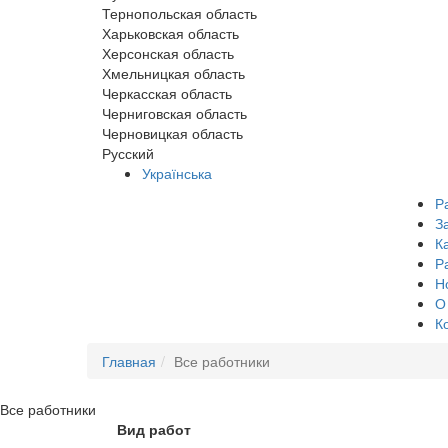
Тернопольская область
Харьковская область
Херсонская область
Хмельницкая область
Черкасская область
Черниговская область
Черновицкая область
Русский
Українська
Р
З
К
Р
Н
О
К
Главная
Все работники
Все
работники
Вид работ