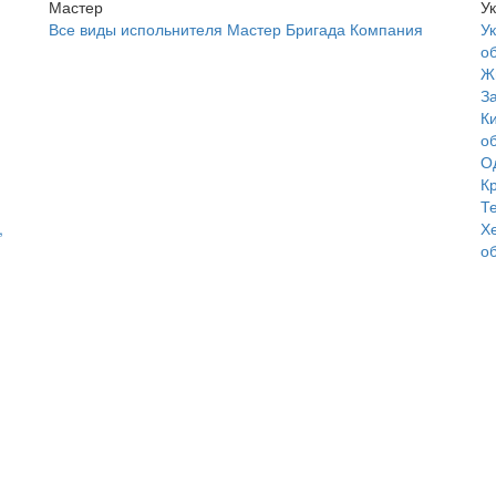
Мастер
У
Все виды испольнителя
Мастер
Бригада
Компания
У
о
Ж
З
К
о
О
К
Т
,
Х
о