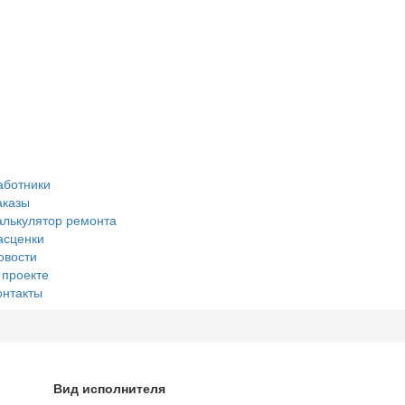
аботники
аказы
алькулятор ремонта
асценки
овости
 проекте
онтакты
Вид исполнителя