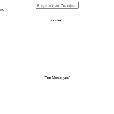
ка
Унитеко
"Тов Мон.групп"