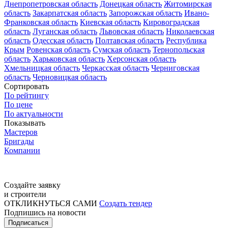
Днепропетровская область
Донецкая область
Житомирская
область
Закарпатская область
Запорожская область
Ивано-
Франковская область
Киевская область
Кировоградская
область
Луганская область
Львовская область
Николаевская
область
Одесская область
Полтавская область
Республика
Крым
Ровенская область
Сумская область
Тернопольская
область
Харьковская область
Херсонская область
Хмельницкая область
Черкасская область
Черниговская
область
Черновицкая область
Сортировать
По рейтингу
По цене
По актуальности
Показывать
Мастеров
Бригады
Компании
Создайте заявку
и строители
ОТКЛИКНУТЬСЯ САМИ
Создать тендер
Подпишись на новости
Подписаться