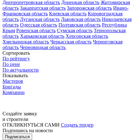
Днепропетровская область
Донецкая область
Житомирская
область
Закарпатская область
Запорожская область
Ивано-
Франковская область
Киевская область
Кировоградская
область
Луганская область
Львовская область
Николаевская
область
Одесская область
Полтавская область
Республика
Крым
Ровенская область
Сумская область
Тернопольская
область
Харьковская область
Херсонская область
Хмельницкая область
Черкасская область
Черниговская
область
Черновицкая область
Сортировать
По рейтингу
По цене
По актуальности
Показывать
Мастеров
Бригады
Компании
Создайте заявку
и строители
ОТКЛИКНУТЬСЯ САМИ
Создать тендер
Подпишись на новости
Подписаться