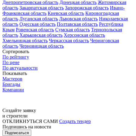
Днепропетровская область
Донецкая область
Житомирская
область
Закарпатская область
Запорожская область
Ивано-
Франковская область
Киевская область
Кировоградская
область
Луганская область
Львовская область
Николаевская
область
Одесская область
Полтавская область
Республика
Крым
Ровенская область
Сумская область
Тернопольская
область
Харьковская область
Херсонская область
Хмельницкая область
Черкасская область
Черниговская
область
Черновицкая область
Сортировать
По рейтингу
По цене
По актуальности
Показывать
Мастеров
Бригады
Компании
Создайте заявку
и строители
ОТКЛИКНУТЬСЯ САМИ
Создать тендер
Подпишись на новости
Подписаться