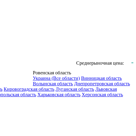
-
Среднерыночная цена:
Ровенская область
Украина (Все области)
Винницкая область
Волынская область
Днепропетровская область
ть
Кировоградская область
Луганская область
Львовская
польская область
Харьковская область
Херсонская область