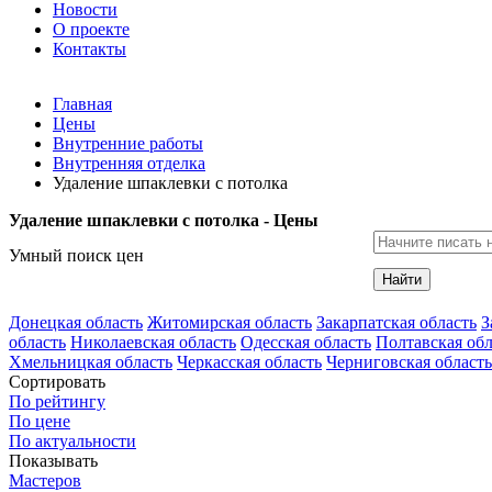
Новости
О проекте
Контакты
Главная
Цены
Внутренние работы
Внутренняя отделка
Удаление шпаклевки с потолка
Удаление шпаклевки с потолка - Цены
Умный поиск цен
Найти
Донецкая область
Житомирская область
Закарпатская область
З
область
Николаевская область
Одесская область
Полтавская обл
Хмельницкая область
Черкасская область
Черниговская область
Сортировать
По рейтингу
По цене
По актуальности
Показывать
Мастеров