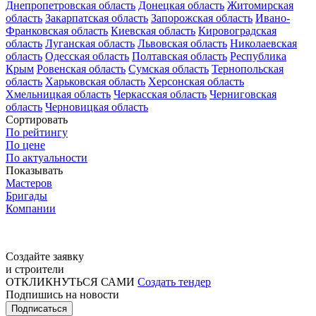
Днепропетровская область
Донецкая область
Житомирская
область
Закарпатская область
Запорожская область
Ивано-
Франковская область
Киевская область
Кировоградская
область
Луганская область
Львовская область
Николаевская
область
Одесская область
Полтавская область
Республика
Крым
Ровенская область
Сумская область
Тернопольская
область
Харьковская область
Херсонская область
Хмельницкая область
Черкасская область
Черниговская
область
Черновицкая область
Сортировать
По рейтингу
По цене
По актуальности
Показывать
Мастеров
Бригады
Компании
Создайте заявку
и строители
ОТКЛИКНУТЬСЯ САМИ
Создать тендер
Подпишись на новости
Подписаться