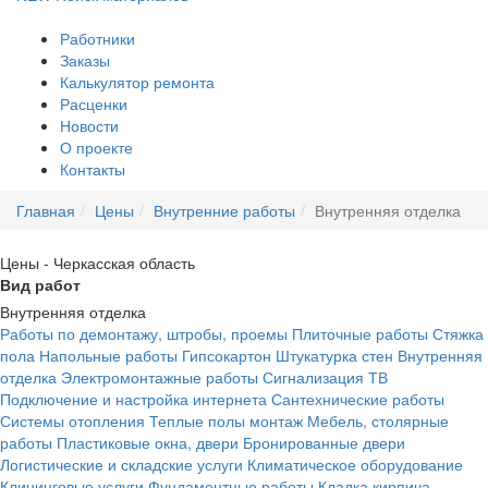
Работники
Заказы
Калькулятор ремонта
Расценки
Новости
О проекте
Контакты
Главная
Цены
Внутренние работы
Внутренняя отделка
Цены - Черкасская область
Вид работ
Внутренняя отделка
Работы по демонтажу, штробы, проемы
Плиточные работы
Стяжка
пола
Напольные работы
Гипсокартон
Штукатурка стен
Внутренняя
отделка
Электромонтажные работы
Сигнализация
ТВ
Подключение и настройка интернета
Сантехнические работы
Системы отопления
Теплые полы монтаж
Мебель, столярные
работы
Пластиковые окна, двери
Бронированные двери
Логистические и складские услуги
Климатическое оборудование
Клининговые услуги
Фундаментные работы
Кладка кирпича,