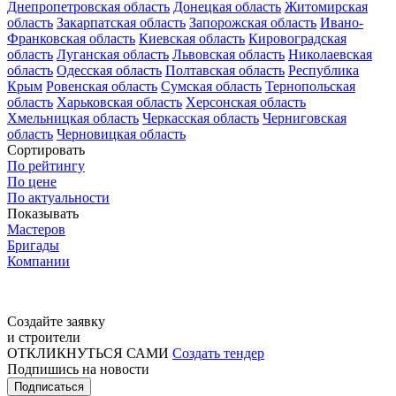
Днепропетровская область
Донецкая область
Житомирская
область
Закарпатская область
Запорожская область
Ивано-
Франковская область
Киевская область
Кировоградская
область
Луганская область
Львовская область
Николаевская
область
Одесская область
Полтавская область
Республика
Крым
Ровенская область
Сумская область
Тернопольская
область
Харьковская область
Херсонская область
Хмельницкая область
Черкасская область
Черниговская
область
Черновицкая область
Сортировать
По рейтингу
По цене
По актуальности
Показывать
Мастеров
Бригады
Компании
Создайте заявку
и строители
ОТКЛИКНУТЬСЯ САМИ
Создать тендер
Подпишись на новости
Подписаться