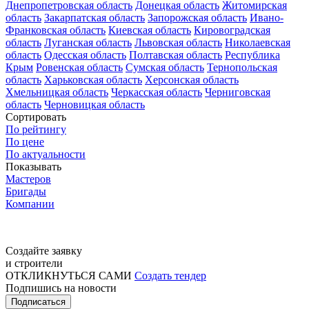
Днепропетровская область
Донецкая область
Житомирская
область
Закарпатская область
Запорожская область
Ивано-
Франковская область
Киевская область
Кировоградская
область
Луганская область
Львовская область
Николаевская
область
Одесская область
Полтавская область
Республика
Крым
Ровенская область
Сумская область
Тернопольская
область
Харьковская область
Херсонская область
Хмельницкая область
Черкасская область
Черниговская
область
Черновицкая область
Сортировать
По рейтингу
По цене
По актуальности
Показывать
Мастеров
Бригады
Компании
Создайте заявку
и строители
ОТКЛИКНУТЬСЯ САМИ
Создать тендер
Подпишись на новости
Подписаться