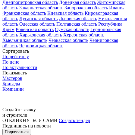
Днепропетровская область
Донецкая область
Житомирская
область
Закарпатская область
Запорожская область
Ивано-
Франковская область
Киевская область
Кировоградская
область
Луганская область
Львовская область
Николаевская
область
Одесская область
Полтавская область
Республика
Крым
Ровенская область
Сумская область
Тернопольская
область
Харьковская область
Херсонская область
Хмельницкая область
Черкасская область
Черниговская
область
Черновицкая область
Сортировать
По рейтингу
По цене
По актуальности
Показывать
Мастеров
Бригады
Компании
Создайте заявку
и строители
ОТКЛИКНУТЬСЯ САМИ
Создать тендер
Подпишись на новости
Подписаться