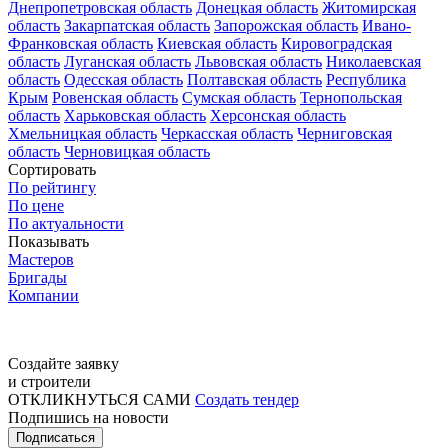
Днепропетровская область
Донецкая область
Житомирская
область
Закарпатская область
Запорожская область
Ивано-
Франковская область
Киевская область
Кировоградская
область
Луганская область
Львовская область
Николаевская
область
Одесская область
Полтавская область
Республика
Крым
Ровенская область
Сумская область
Тернопольская
область
Харьковская область
Херсонская область
Хмельницкая область
Черкасская область
Черниговская
область
Черновицкая область
Сортировать
По рейтингу
По цене
По актуальности
Показывать
Мастеров
Бригады
Компании
Создайте заявку
и строители
ОТКЛИКНУТЬСЯ САМИ
Создать тендер
Подпишись на новости
Подписаться