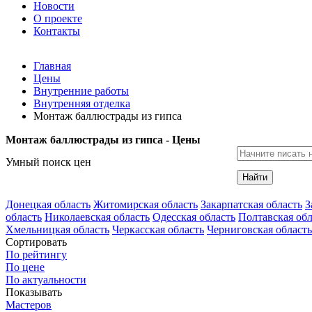
Новости
О проекте
Контакты
Главная
Цены
Внутренние работы
Внутренняя отделка
Монтаж баллюстрады из гипса
Монтаж баллюстрады из гипса - Цены
Умный поиск цен
Найти
Донецкая область
Житомирская область
Закарпатская область
З
область
Николаевская область
Одесская область
Полтавская обл
Хмельницкая область
Черкасская область
Черниговская область
Сортировать
По рейтингу
По цене
По актуальности
Показывать
Мастеров