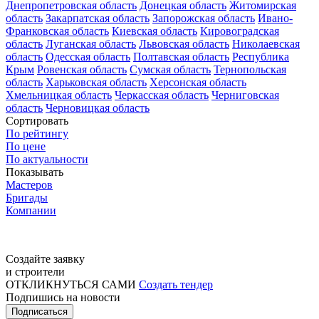
Днепропетровская область
Донецкая область
Житомирская
область
Закарпатская область
Запорожская область
Ивано-
Франковская область
Киевская область
Кировоградская
область
Луганская область
Львовская область
Николаевская
область
Одесская область
Полтавская область
Республика
Крым
Ровенская область
Сумская область
Тернопольская
область
Харьковская область
Херсонская область
Хмельницкая область
Черкасская область
Черниговская
область
Черновицкая область
Сортировать
По рейтингу
По цене
По актуальности
Показывать
Мастеров
Бригады
Компании
Создайте заявку
и строители
ОТКЛИКНУТЬСЯ САМИ
Создать тендер
Подпишись на новости
Подписаться