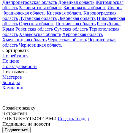
Днепропетровская область
Донецкая область
Житомирская
область
Закарпатская область
Запорожская область
Ивано-
Франковская область
Киевская область
Кировоградская
область
Луганская область
Львовская область
Николаевская
область
Одесская область
Полтавская область
Республика
Крым
Ровенская область
Сумская область
Тернопольская
область
Харьковская область
Херсонская область
Хмельницкая область
Черкасская область
Черниговская
область
Черновицкая область
Сортировать
По рейтингу
По цене
По актуальности
Показывать
Мастеров
Бригады
Компании
Создайте заявку
и строители
ОТКЛИКНУТЬСЯ САМИ
Создать тендер
Подпишись на новости
Подписаться