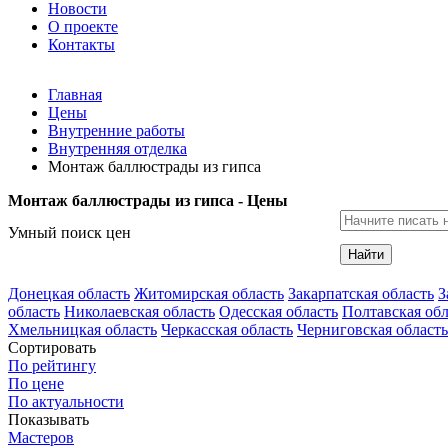
Новости
О проекте
Контакты
Главная
Цены
Внутренние работы
Внутренняя отделка
Монтаж баллюстрады из гипса
Монтаж баллюстрады из гипса - Цены
Умный поиск цен
Найти
Донецкая область
Житомирская область
Закарпатская область
З
область
Николаевская область
Одесская область
Полтавская обл
Хмельницкая область
Черкасская область
Черниговская область
Сортировать
По рейтингу
По цене
По актуальности
Показывать
Мастеров