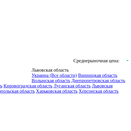
-
Среднерыночная цена:
Львовская область
Украина (Все области)
Винницкая область
Волынская область
Днепропетровская область
ть
Кировоградская область
Луганская область
Львовская
польская область
Харьковская область
Херсонская область