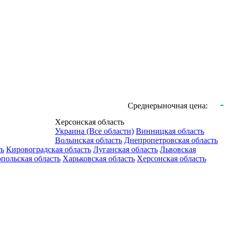
-
Среднерыночная цена:
Херсонская область
Украина (Все области)
Винницкая область
Волынская область
Днепропетровская область
ть
Кировоградская область
Луганская область
Львовская
польская область
Харьковская область
Херсонская область