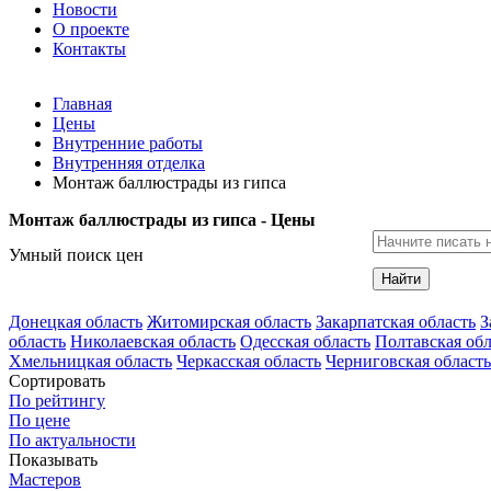
Новости
О проекте
Контакты
Главная
Цены
Внутренние работы
Внутренняя отделка
Монтаж баллюстрады из гипса
Монтаж баллюстрады из гипса - Цены
Умный поиск цен
Найти
Донецкая область
Житомирская область
Закарпатская область
З
область
Николаевская область
Одесская область
Полтавская обл
Хмельницкая область
Черкасская область
Черниговская область
Сортировать
По рейтингу
По цене
По актуальности
Показывать
Мастеров