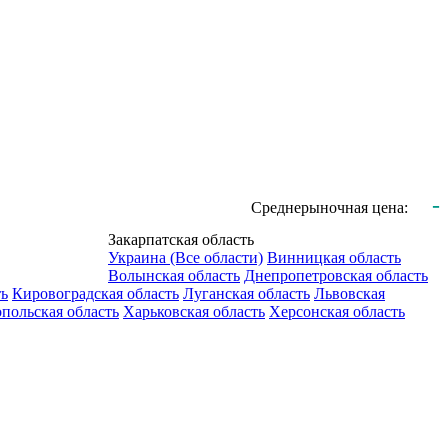
-
Среднерыночная цена:
Закарпатская область
Украина (Все области)
Винницкая область
Волынская область
Днепропетровская область
ть
Кировоградская область
Луганская область
Львовская
польская область
Харьковская область
Херсонская область