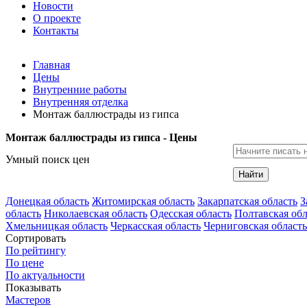
Новости
О проекте
Контакты
Главная
Цены
Внутренние работы
Внутренняя отделка
Монтаж баллюстрады из гипса
Монтаж баллюстрады из гипса - Цены
Умный поиск цен
Найти
Донецкая область
Житомирская область
Закарпатская область
З
область
Николаевская область
Одесская область
Полтавская обл
Хмельницкая область
Черкасская область
Черниговская область
Сортировать
По рейтингу
По цене
По актуальности
Показывать
Мастеров