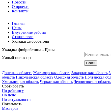
Новости
О проекте
Контакты
Главная
Цены
Внутренние работы
Стяжка пола
Укладка фибробетона
Укладка фибробетона - Цены
Умный поиск цен
Найти
Донецкая область
Житомирская область
Закарпатская область
З
область
Николаевская область
Одесская область
Полтавская обл
Хмельницкая область
Черкасская область
Черниговская область
Сортировать
По рейтингу
По цене
По актуальности
Показывать
Мастеров