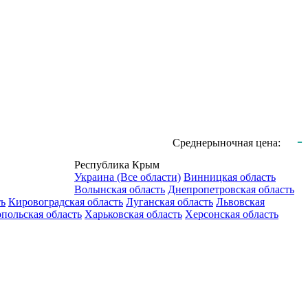
-
Среднерыночная цена:
Республика Крым
Украина (Все области)
Винницкая область
Волынская область
Днепропетровская область
ть
Кировоградская область
Луганская область
Львовская
польская область
Харьковская область
Херсонская область