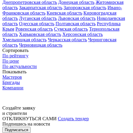
Днепропетровская область
Донецкая область
Житомирская
область
Закарпатская область
Запорожская область
Ивано-
Франковская область
Киевская область
Кировоградская
область
Луганская область
Львовская область
Николаевская
область
Одесская область
Полтавская область
Республика
Крым
Ровенская область
Сумская область
Тернопольская
область
Харьковская область
Херсонская область
Хмельницкая область
Черкасская область
Черниговская
область
Черновицкая область
Сортировать
По рейтингу
По цене
По актуальности
Показывать
Мастеров
Бригады
Компании
Создайте заявку
и строители
ОТКЛИКНУТЬСЯ САМИ
Создать тендер
Подпишись на новости
Подписаться