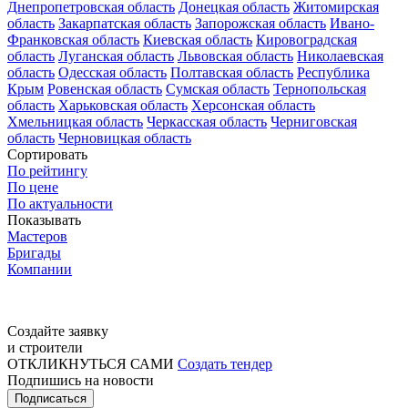
Днепропетровская область
Донецкая область
Житомирская
область
Закарпатская область
Запорожская область
Ивано-
Франковская область
Киевская область
Кировоградская
область
Луганская область
Львовская область
Николаевская
область
Одесская область
Полтавская область
Республика
Крым
Ровенская область
Сумская область
Тернопольская
область
Харьковская область
Херсонская область
Хмельницкая область
Черкасская область
Черниговская
область
Черновицкая область
Сортировать
По рейтингу
По цене
По актуальности
Показывать
Мастеров
Бригады
Компании
Создайте заявку
и строители
ОТКЛИКНУТЬСЯ САМИ
Создать тендер
Подпишись на новости
Подписаться