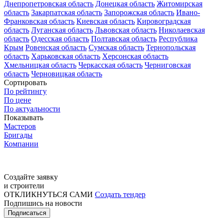
Днепропетровская область
Донецкая область
Житомирская
область
Закарпатская область
Запорожская область
Ивано-
Франковская область
Киевская область
Кировоградская
область
Луганская область
Львовская область
Николаевская
область
Одесская область
Полтавская область
Республика
Крым
Ровенская область
Сумская область
Тернопольская
область
Харьковская область
Херсонская область
Хмельницкая область
Черкасская область
Черниговская
область
Черновицкая область
Сортировать
По рейтингу
По цене
По актуальности
Показывать
Мастеров
Бригады
Компании
Создайте заявку
и строители
ОТКЛИКНУТЬСЯ САМИ
Создать тендер
Подпишись на новости
Подписаться