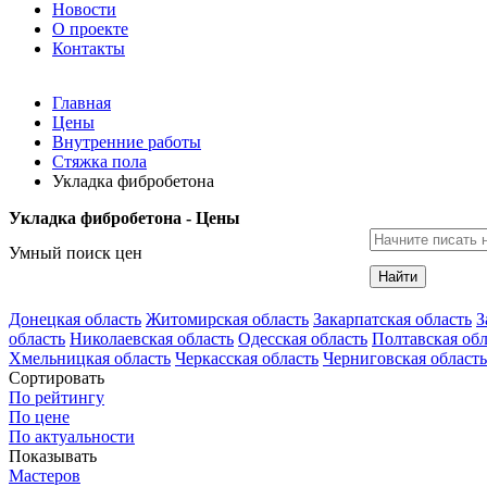
Новости
О проекте
Контакты
Главная
Цены
Внутренние работы
Стяжка пола
Укладка фибробетона
Укладка фибробетона - Цены
Умный поиск цен
Найти
Донецкая область
Житомирская область
Закарпатская область
З
область
Николаевская область
Одесская область
Полтавская обл
Хмельницкая область
Черкасская область
Черниговская область
Сортировать
По рейтингу
По цене
По актуальности
Показывать
Мастеров