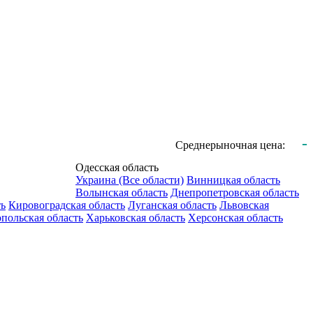
-
Среднерыночная цена:
Одесская область
Украина (Все области)
Винницкая область
Волынская область
Днепропетровская область
ть
Кировоградская область
Луганская область
Львовская
польская область
Харьковская область
Херсонская область