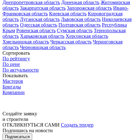
Днепропетровская область
Донецкая область
Житомирская
область
Закарпатская область
Запорожская область
Ивано-
Франковская область
Киевская область
Кировоградская
область
Луганская область
Львовская область
Николаевская
область
Одесская область
Полтавская область
Республика
Крым
Ровенская область
Сумская область
Тернопольская
область
Харьковская область
Херсонская область
Хмельницкая область
Черкасская область
Черниговская
область
Черновицкая область
Сортировать
По рейтингу
По цене
По актуальности
Показывать
Мастеров
Бригады
Компании
Создайте заявку
и строители
ОТКЛИКНУТЬСЯ САМИ
Создать тендер
Подпишись на новости
Подписаться