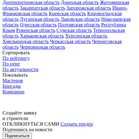
Днепропетровская область
Донецкая область
Житомирская
область
Закарпатская область
Запорожская область
Ивано-
Франковская область
Киевская область
Кировоградская
область
Луганская область
Львовская область
Николаевская
область
Одесская область
Полтавская область
Республика
Крым
Ровенская область
Сумская область
Тернопольская
область
Харьковская область
Херсонская область
Хмельницкая область
Черкасская область
Черниговская
область
Черновицкая область
Сортировать
По рейтингу
По цене
По актуальности
Показывать
Мастеров
Бригады
Компании
Создайте заявку
и строители
ОТКЛИКНУТЬСЯ САМИ
Создать тендер
Подпишись на новости
Подписаться