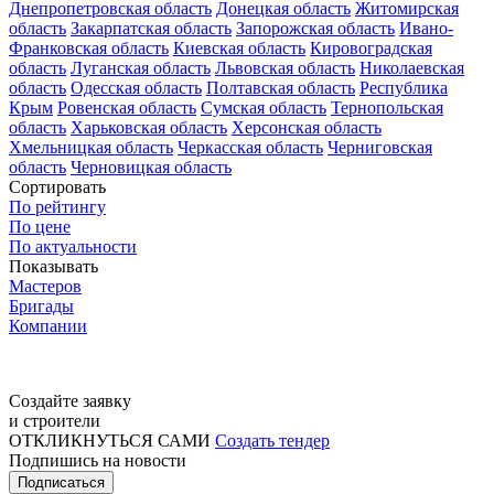
Днепропетровская область
Донецкая область
Житомирская
область
Закарпатская область
Запорожская область
Ивано-
Франковская область
Киевская область
Кировоградская
область
Луганская область
Львовская область
Николаевская
область
Одесская область
Полтавская область
Республика
Крым
Ровенская область
Сумская область
Тернопольская
область
Харьковская область
Херсонская область
Хмельницкая область
Черкасская область
Черниговская
область
Черновицкая область
Сортировать
По рейтингу
По цене
По актуальности
Показывать
Мастеров
Бригады
Компании
Создайте заявку
и строители
ОТКЛИКНУТЬСЯ САМИ
Создать тендер
Подпишись на новости
Подписаться