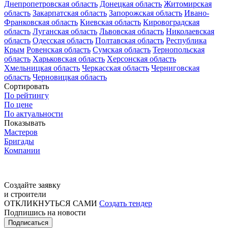
Днепропетровская область
Донецкая область
Житомирская
область
Закарпатская область
Запорожская область
Ивано-
Франковская область
Киевская область
Кировоградская
область
Луганская область
Львовская область
Николаевская
область
Одесская область
Полтавская область
Республика
Крым
Ровенская область
Сумская область
Тернопольская
область
Харьковская область
Херсонская область
Хмельницкая область
Черкасская область
Черниговская
область
Черновицкая область
Сортировать
По рейтингу
По цене
По актуальности
Показывать
Мастеров
Бригады
Компании
Создайте заявку
и строители
ОТКЛИКНУТЬСЯ САМИ
Создать тендер
Подпишись на новости
Подписаться