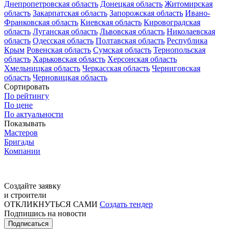
Днепропетровская область
Донецкая область
Житомирская
область
Закарпатская область
Запорожская область
Ивано-
Франковская область
Киевская область
Кировоградская
область
Луганская область
Львовская область
Николаевская
область
Одесская область
Полтавская область
Республика
Крым
Ровенская область
Сумская область
Тернопольская
область
Харьковская область
Херсонская область
Хмельницкая область
Черкасская область
Черниговская
область
Черновицкая область
Сортировать
По рейтингу
По цене
По актуальности
Показывать
Мастеров
Бригады
Компании
Создайте заявку
и строители
ОТКЛИКНУТЬСЯ САМИ
Создать тендер
Подпишись на новости
Подписаться