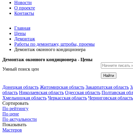
Новости
О проекте
Контакты
Главная
Цены
Демонтаж
Работы по демонтажу, штробы, проемы
Демонтаж оконного кондиционера
Демонтаж оконного кондиционера - Цены
Умный поиск цен
Найти
Донецкая область
Житомирская область
Закарпатская область
З
область
Николаевская область
Одесская область
Полтавская обл
Хмельницкая область
Черкасская область
Черниговская область
Сортировать
По рейтингу
По цене
По актуальности
Показывать
Мастеров