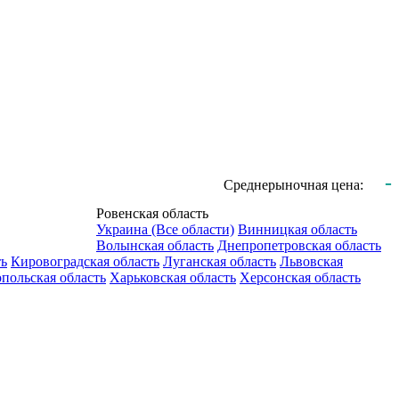
-
Среднерыночная цена:
Ровенская область
Украина (Все области)
Винницкая область
Волынская область
Днепропетровская область
ть
Кировоградская область
Луганская область
Львовская
польская область
Харьковская область
Херсонская область