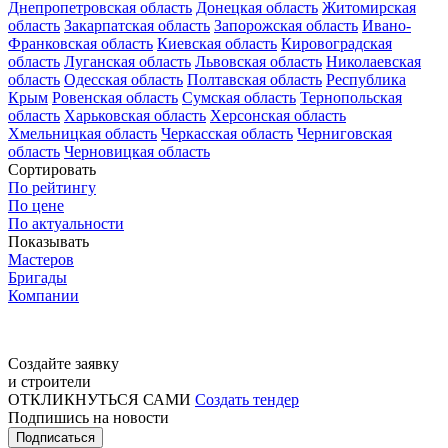
Днепропетровская область
Донецкая область
Житомирская
область
Закарпатская область
Запорожская область
Ивано-
Франковская область
Киевская область
Кировоградская
область
Луганская область
Львовская область
Николаевская
область
Одесская область
Полтавская область
Республика
Крым
Ровенская область
Сумская область
Тернопольская
область
Харьковская область
Херсонская область
Хмельницкая область
Черкасская область
Черниговская
область
Черновицкая область
Сортировать
По рейтингу
По цене
По актуальности
Показывать
Мастеров
Бригады
Компании
Создайте заявку
и строители
ОТКЛИКНУТЬСЯ САМИ
Создать тендер
Подпишись на новости
Подписаться