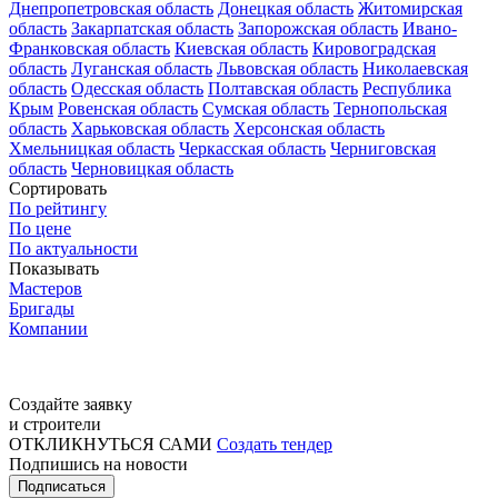
Днепропетровская область
Донецкая область
Житомирская
область
Закарпатская область
Запорожская область
Ивано-
Франковская область
Киевская область
Кировоградская
область
Луганская область
Львовская область
Николаевская
область
Одесская область
Полтавская область
Республика
Крым
Ровенская область
Сумская область
Тернопольская
область
Харьковская область
Херсонская область
Хмельницкая область
Черкасская область
Черниговская
область
Черновицкая область
Сортировать
По рейтингу
По цене
По актуальности
Показывать
Мастеров
Бригады
Компании
Создайте заявку
и строители
ОТКЛИКНУТЬСЯ САМИ
Создать тендер
Подпишись на новости
Подписаться