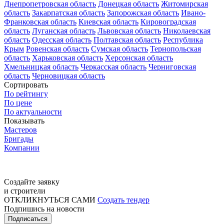
Днепропетровская область
Донецкая область
Житомирская
область
Закарпатская область
Запорожская область
Ивано-
Франковская область
Киевская область
Кировоградская
область
Луганская область
Львовская область
Николаевская
область
Одесская область
Полтавская область
Республика
Крым
Ровенская область
Сумская область
Тернопольская
область
Харьковская область
Херсонская область
Хмельницкая область
Черкасская область
Черниговская
область
Черновицкая область
Сортировать
По рейтингу
По цене
По актуальности
Показывать
Мастеров
Бригады
Компании
Создайте заявку
и строители
ОТКЛИКНУТЬСЯ САМИ
Создать тендер
Подпишись на новости
Подписаться