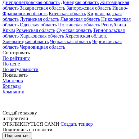
Днепропетровская область
Донецкая область
Житомирская
область
Закарпатская область
Запорожская область
Ивано-
Франковская область
Киевская область
Кировоградская
область
Луганская область
Львовская область
Николаевская
область
Одесская область
Полтавская область
Республика
Крым
Ровенская область
Сумская область
Тернопольская
область
Харьковская область
Херсонская область
Хмельницкая область
Черкасская область
Черниговская
область
Черновицкая область
Сортировать
По рейтингу
По цене
По актуальности
Показывать
Мастеров
Бригады
Компании
Создайте заявку
и строители
ОТКЛИКНУТЬСЯ САМИ
Создать тендер
Подпишись на новости
Подписаться