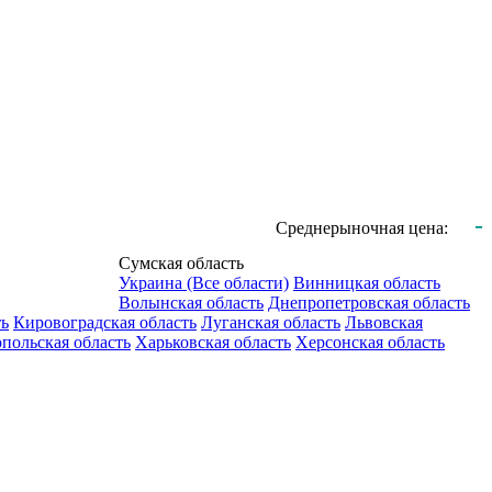
-
Среднерыночная цена:
Сумская область
Украина (Все области)
Винницкая область
Волынская область
Днепропетровская область
ть
Кировоградская область
Луганская область
Львовская
польская область
Харьковская область
Херсонская область