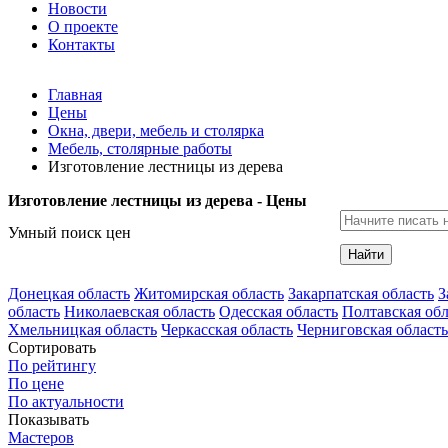
Новости
О проекте
Контакты
Главная
Цены
Окна, двери, мебель и столярка
Мебель, столярные работы
Изготовление лестницы из дерева
Изготовление лестницы из дерева - Цены
Умный поиск цен
Найти
Донецкая область
Житомирская область
Закарпатская область
З
область
Николаевская область
Одесская область
Полтавская обл
Хмельницкая область
Черкасская область
Черниговская область
Сортировать
По рейтингу
По цене
По актуальности
Показывать
Мастеров