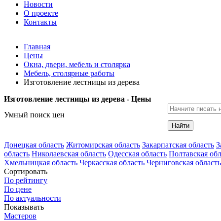
Новости
О проекте
Контакты
Главная
Цены
Окна, двери, мебель и столярка
Мебель, столярные работы
Изготовление лестницы из дерева
Изготовление лестницы из дерева - Цены
Умный поиск цен
Найти
Донецкая область
Житомирская область
Закарпатская область
З
область
Николаевская область
Одесская область
Полтавская обл
Хмельницкая область
Черкасская область
Черниговская область
Сортировать
По рейтингу
По цене
По актуальности
Показывать
Мастеров