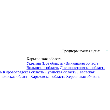
-
Среднерыночная цена:
Харьковская область
Украина (Все области)
Винницкая область
Волынская область
Днепропетровская область
ть
Кировоградская область
Луганская область
Львовская
польская область
Харьковская область
Херсонская область