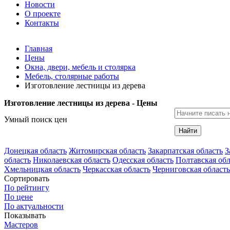
Новости
О проекте
Контакты
Главная
Цены
Окна, двери, мебель и столярка
Мебель, столярные работы
Изготовление лестницы из дерева
Изготовление лестницы из дерева - Цены
Умный поиск цен
Найти
Донецкая область
Житомирская область
Закарпатская область
З
область
Николаевская область
Одесская область
Полтавская обл
Хмельницкая область
Черкасская область
Черниговская область
Сортировать
По рейтингу
По цене
По актуальности
Показывать
Мастеров