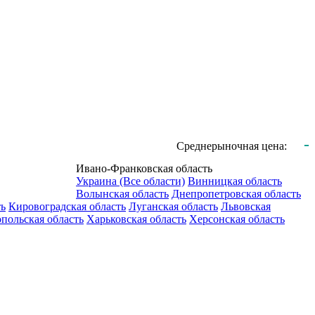
-
Среднерыночная цена:
Ивано-Франковская область
Украина (Все области)
Винницкая область
Волынская область
Днепропетровская область
ть
Кировоградская область
Луганская область
Львовская
польская область
Харьковская область
Херсонская область