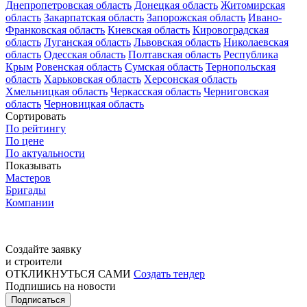
Днепропетровская область
Донецкая область
Житомирская
область
Закарпатская область
Запорожская область
Ивано-
Франковская область
Киевская область
Кировоградская
область
Луганская область
Львовская область
Николаевская
область
Одесская область
Полтавская область
Республика
Крым
Ровенская область
Сумская область
Тернопольская
область
Харьковская область
Херсонская область
Хмельницкая область
Черкасская область
Черниговская
область
Черновицкая область
Сортировать
По рейтингу
По цене
По актуальности
Показывать
Мастеров
Бригады
Компании
Создайте заявку
и строители
ОТКЛИКНУТЬСЯ САМИ
Создать тендер
Подпишись на новости
Подписаться