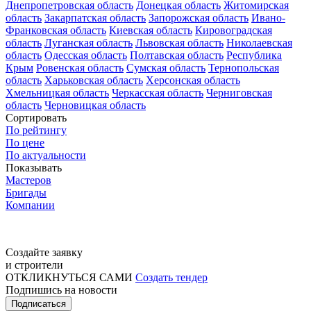
Днепропетровская область
Донецкая область
Житомирская
область
Закарпатская область
Запорожская область
Ивано-
Франковская область
Киевская область
Кировоградская
область
Луганская область
Львовская область
Николаевская
область
Одесская область
Полтавская область
Республика
Крым
Ровенская область
Сумская область
Тернопольская
область
Харьковская область
Херсонская область
Хмельницкая область
Черкасская область
Черниговская
область
Черновицкая область
Сортировать
По рейтингу
По цене
По актуальности
Показывать
Мастеров
Бригады
Компании
Создайте заявку
и строители
ОТКЛИКНУТЬСЯ САМИ
Создать тендер
Подпишись на новости
Подписаться