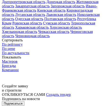
Днепропетровская область
Донецкая область
Житомирская
область
Закарпатская область
Запорожская область
Ивано-
Франковская область
Киевская область
Кировоградская
область
Луганская область
Львовская область
Николаевская
область
Одесская область
Полтавская область
Республика
Крым
Ровенская область
Сумская область
Тернопольская
область
Харьковская область
Херсонская область
Хмельницкая область
Черкасская область
Черниговская
область
Черновицкая область
Сортировать
По рейтингу
По цене
По актуальности
Показывать
Мастеров
Бригады
Компании
Создайте заявку
и строители
ОТКЛИКНУТЬСЯ САМИ
Создать тендер
Подпишись на новости
Подписаться