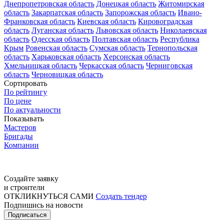
Днепропетровская область
Донецкая область
Житомирская
область
Закарпатская область
Запорожская область
Ивано-
Франковская область
Киевская область
Кировоградская
область
Луганская область
Львовская область
Николаевская
область
Одесская область
Полтавская область
Республика
Крым
Ровенская область
Сумская область
Тернопольская
область
Харьковская область
Херсонская область
Хмельницкая область
Черкасская область
Черниговская
область
Черновицкая область
Сортировать
По рейтингу
По цене
По актуальности
Показывать
Мастеров
Бригады
Компании
Создайте заявку
и строители
ОТКЛИКНУТЬСЯ САМИ
Создать тендер
Подпишись на новости
Подписаться