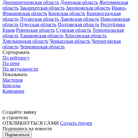
Днепропетровская область
Донецкая область
Житомирская
область
Закарпатская область
Запорожская область
Ивано-
Франковская область
Киевская область
Кировоградская
область
Луганская область
Львовская область
Николаевская
область
Одесская область
Полтавская область
Республика
Крым
Ровенская область
Сумская область
Тернопольская
область
Харьковская область
Херсонская область
Хмельницкая область
Черкасская область
Черниговская
область
Черновицкая область
Сортировать
По рейтингу
По цене
По актуальности
Показывать
Мастеров
Бригады
Компании
Создайте заявку
и строители
ОТКЛИКНУТЬСЯ САМИ
Создать тендер
Подпишись на новости
Подписаться