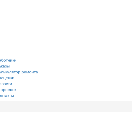
аботники
аказы
алькулятор ремонта
асценки
овости
 проекте
онтакты