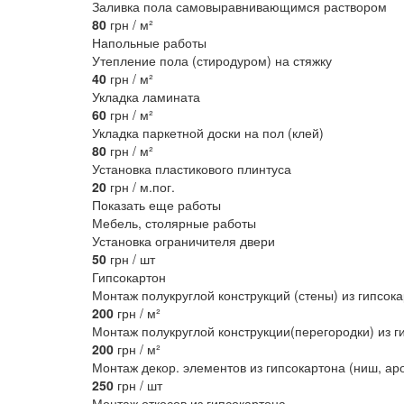
Заливка пола самовыравнивающимся раствором
80
грн / м²
Напольные работы
Утепление пола (стиродуром) на стяжку
40
грн / м²
Укладка ламината
60
грн / м²
Укладка паркетной доски на пол (клей)
80
грн / м²
Установка пластикового плинтуса
20
грн / м.пог.
Показать еще работы
Мебель, столярные работы
Установка ограничителя двери
50
грн / шт
Гипсокартон
Монтаж полукруглой конструкций (стены) из гипсок
200
грн / м²
Монтаж полукруглой конструкции(перегородки) из г
200
грн / м²
Монтаж декор. элементов из гипсокартона (ниш, аро
250
грн / шт
Монтаж откосов из гипсокартона