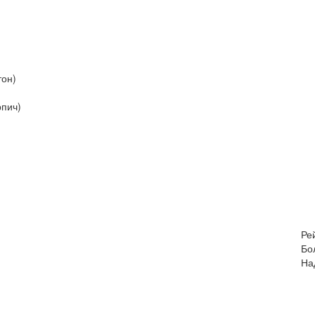
тон)
рпич)
Ре
Бо
На