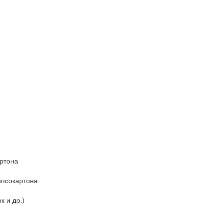
артона
ипсокартона
к и др.)