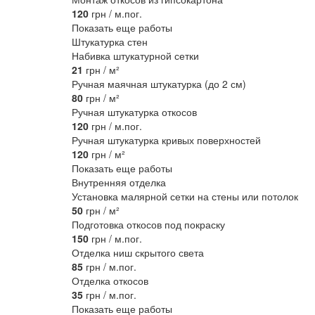
120
грн / м.пог.
Показать еще работы
Штукатурка стен
Набивка штукатурной сетки
21
грн / м²
Ручная маячная штукатурка (до 2 см)
80
грн / м²
Ручная штукатурка откосов
120
грн / м.пог.
Ручная штукатурка кривых поверхностей
120
грн / м²
Показать еще работы
Внутренняя отделка
Установка малярной сетки на стены или потолок
50
грн / м²
Подготовка откосов под покраску
150
грн / м.пог.
Отделка ниш скрытого света
85
грн / м.пог.
Отделка откосов
35
грн / м.пог.
Показать еще работы