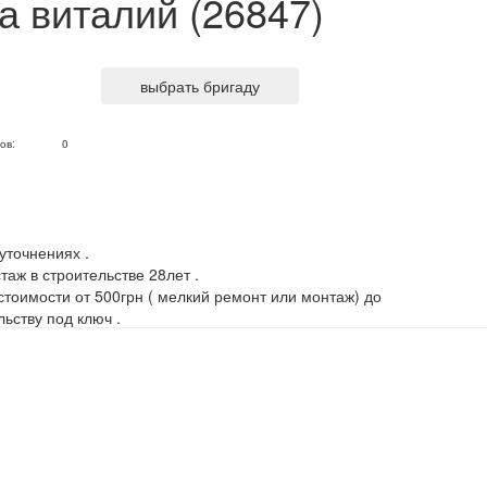
а виталий (26847)
выбрать бригаду
ов:
0
уточнениях .
таж в строительстве 28лет .
тоимости от 500грн ( мелкий ремонт или монтаж) до
льству под ключ .