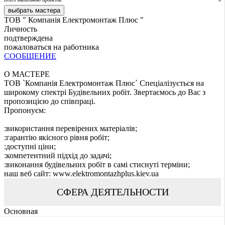
выбрать мастера
ТОВ " Компанія Електромонтаж Плюс "
Личность
подтверждена
пожаловаться на работника
СООБЩЕНИЕ
О МАСТЕРЕ
ТОВ `Компанія Електромонтаж Плюс` Спеціалізується на
широкому спектрі Будівельних робіт. Звертаємось до Вас з
пропозицією до співпраці.
Пропонуєм:
:використання перевірених матеріалів;
:гарантію якісного рівня робіт;
:доступні ціни;
:компетентний підхід до задачі;
:виконання будівельних робіт в самі стиснуті терміни;
наш веб сайт: www.elektromontazhplus.kiev.ua
СФЕРА ДЕЯТЕЛЬНОСТИ
Основная