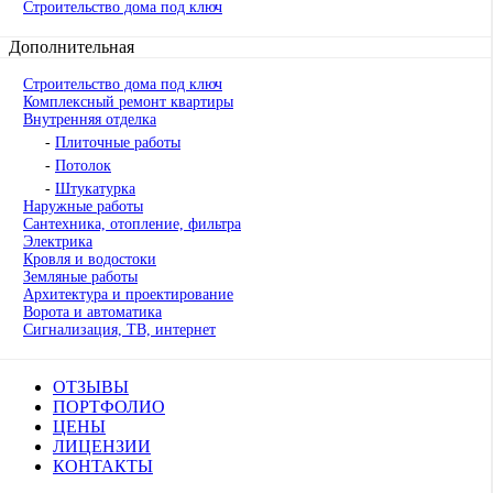
Строительство дома под ключ
Дополнительная
Строительство дома под ключ
Комплексный ремонт квартиры
Внутренняя отделка
-
Плиточные работы
-
Потолок
-
Штукатурка
Наружные работы
Сантехника, отопление, фильтра
Электрика
Кровля и водостоки
Земляные работы
Архитектура и проектирование
Ворота и автоматика
Сигнализация, ТВ, интернет
ОТЗЫВЫ
ПОРТФОЛИО
ЦЕНЫ
ЛИЦЕНЗИИ
КОНТАКТЫ