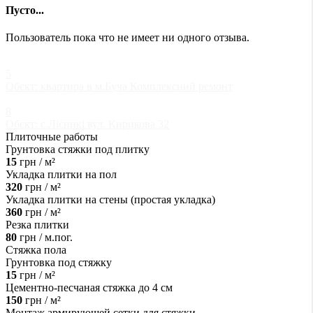
Пусто...
Пользователь пока что не имеет ни одного отзыва.
5
Обєкт: квартира в м.Буча Комплексний ремонт
8
Обєкт: с.Лісникі вул. Кирикова 32
Плиточные работы
Грунтовка стяжки под плитку
15
грн / м²
Укладка плитки на пол
320
грн / м²
Укладка плитки на стены (простая укладка)
360
грн / м²
Резка плитки
80
грн / м.пог.
Стяжка пола
Грунтовка под стяжку
15
грн / м²
Цементно-песчаная стяжка до 4 см
150
грн / м²
Монтаж армирующей сетки для стяжки