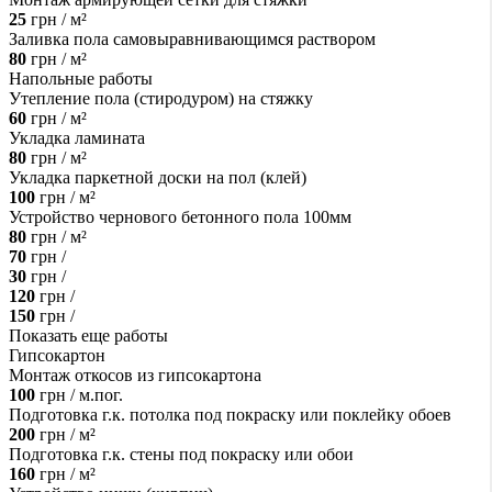
25
грн / м²
Заливка пола самовыравнивающимся раствором
80
грн / м²
Напольные работы
Утепление пола (стиродуром) на стяжку
60
грн / м²
Укладка ламината
80
грн / м²
Укладка паркетной доски на пол (клей)
100
грн / м²
Устройство чернового бетонного пола 100мм
80
грн / м²
70
грн /
30
грн /
120
грн /
150
грн /
Показать еще работы
Гипсокартон
Монтаж откосов из гипсокартона
100
грн / м.пог.
Подготовка г.к. потолка под покраску или поклейку обоев
200
грн / м²
Подготовка г.к. стены под покраску или обои
160
грн / м²